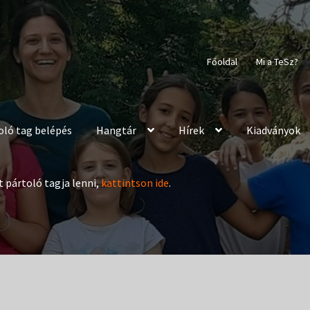
Főoldal
Mi a TeSz?
oló tag belépés
Hangtár
Hírek
Kiadványok
t pártoló tagja lenni,
kattintson ide
.