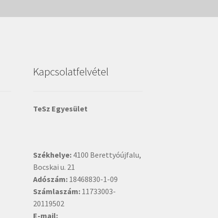
Kapcsolatfelvétel
TeSz Egyesület
Székhelye:
4100 Berettyóújfalu,
Bocskai u. 21
Adószám:
18468830-1-09
Számlaszám:
11733003-
20119502
E-mail: