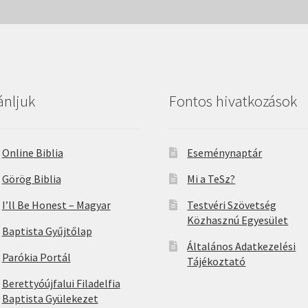
ánljuk
Fontos hivatkozások
Online Biblia
Eseménynaptár
Görög Biblia
Mi a TeSz?
I’ll Be Honest – Magyar
Testvéri Szövetség
Közhasznú Egyesület
Baptista Gyűjtőlap
Általános Adatkezelési
Parókia Portál
Tájékoztató
Berettyóújfalui Filadelfia
Baptista Gyülekezet