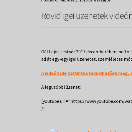
Posted on
február 5, 2018
by
Gál Lajos
Rövid igei üzenetek videón
Gál Lajos testvér 2017 decemberében indítot
ad át egy-egy igei üzenetet, szemléletes mód
A videók ide kattintva tekinthetőek meg, 
A legutóbbi üzenet:
[youtube url=”https://www.youtube.com/
/]