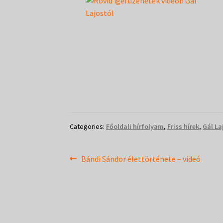
Categories:
Főoldali hírfolyam
,
Friss hírek
,
Gál La
Bejegyzés
Previous
Bándi Sándor élettörténete – videó
post:
navigáció