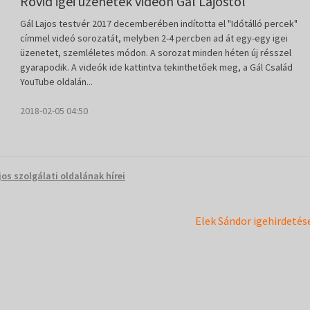
Rövid igei üzenetek videón Gál Lajostól
Gál Lajos testvér 2017 decemberében indította el "Időtálló percek"
címmel videó sorozatát, melyben 2-4 percben ad át egy-egy igei
üzenetet, szemléletes módon. A sorozat minden héten új résszel
gyarapodik. A videók ide kattintva tekinthetőek meg, a Gál Család
YouTube oldalán...
2018-02-05 04:50
jos szolgálati oldalának hírei
Next
Elek Sándor igehirdetés
post: