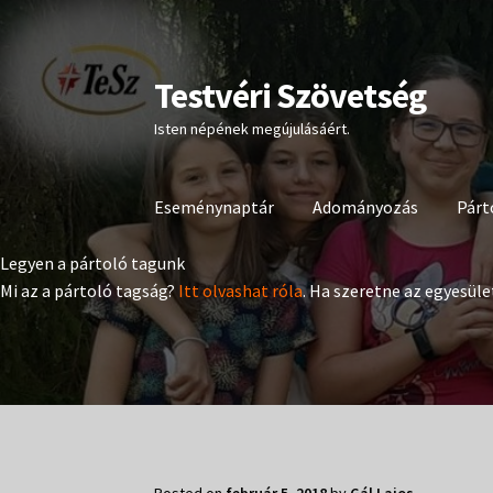
Testvéri Szövetség
Ugrás
Kilépés
a
a
Isten népének megújulásáért.
navigációhoz
tartalomba
Eseménynaptár
Adományozás
Párt
Legyen a pártoló tagunk
Mi az a pártoló tagság?
Itt olvashat róla
. Ha szeretne az egyesüle