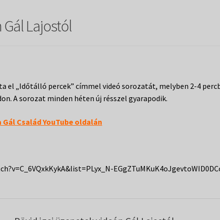
 Gál Lajostól
ta el „Időtálló percek” címmel videó sorozatát, melyben 2-4 perc
on. A sorozat minden héten új résszel gyarapodik.
a Gál Család YouTube oldalán
watch?v=C_6VQxkKykA&list=PLyx_N-EGgZTuMKuK4oJgevtoWID0DC