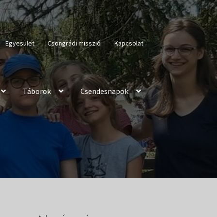
Egyesület
Csongrádi misszió
Kapcsolat
Táborok
Csendesnapok