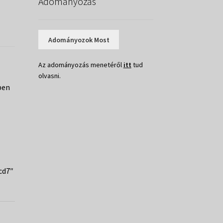
Adományozás
Adományozok Most
Az adományozás menetéről
itt
tud
olvasni.
ben
cd7″