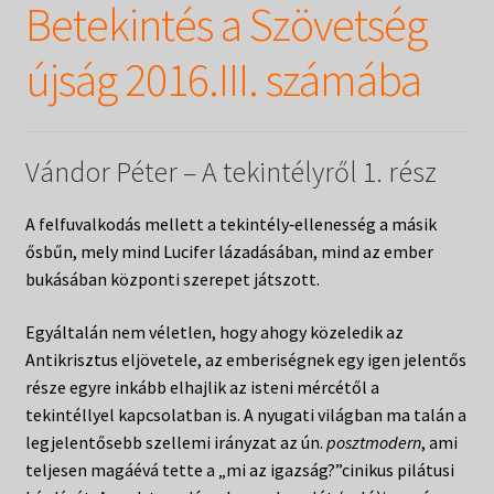
Táborok
Betekintés a Szövetség
child
menu
Expand
Csendesnapok
újság 2016.III. számába
child
menu
Vándor Péter – A tekintélyről 1. rész
A felfuvalkodás mellett a tekintély‑ellenesség a másik
ősbűn, mely mind Lucifer lázadásában, mind az ember
bukásában központi szerepet játszott.
Egyáltalán nem véletlen, hogy ahogy közeledik az
Antikrisztus eljövetele, az emberiségnek egy igen jelentős
része egyre inkább elhajlik az isteni mércétől a
tekintéllyel kapcsolatban is. A nyugati világban ma talán a
legjelentősebb szellemi irányzat az ún.
posztmodern
, ami
teljesen magáévá tette a „mi az igazság?”cinikus pilátusi