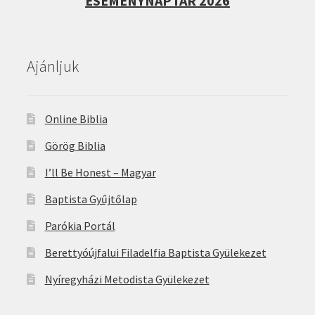
ESEMÉNYNAPTÁR 2026
Ajánljuk
Online Biblia
Görög Biblia
I’ll Be Honest – Magyar
Baptista Gyűjtőlap
Parókia Portál
Berettyóújfalui Filadelfia Baptista Gyülekezet
Nyíregyházi Metodista Gyülekezet