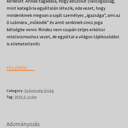
kérdését. Annak tagadása, hogy abszolút (való)igazság,
mint kategória egyáltalán létezik, oda vezet, hogy
mindenkinek megvan a saját személyes „igazsága”, ami az
ő számára „működik” és amit senkinek sincs joga
kétségbe vonni. Mindez nem csupán teljes erkölcsi
relativizmushoz vezet, de egyúttal a világos tájékozódást
is ellehetetleníti.
Betekintés
részletei…
a
Szövetség
Category:
Szövetség újság
újság
Tag:
2016 3. szám
2016.III.
számába
Adományozás