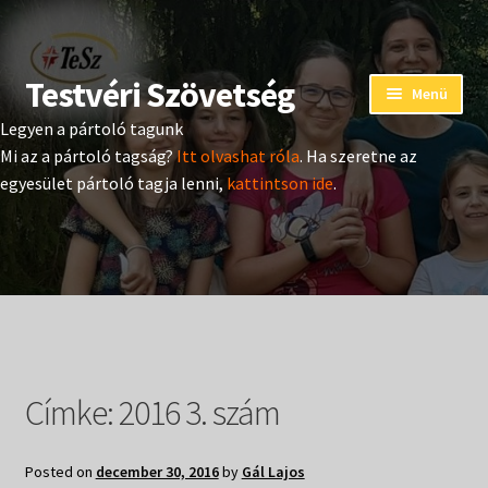
Testvéri Szövetség
Ugrás
Kilépés
Menü
a
a
Legyen a pártoló tagunk
navigációhoz
tartalomba
Eseménynaptár
Mi az a pártoló tagság?
Itt olvashat róla
. Ha szeretne az
egyesület pártoló tagja lenni,
kattintson ide
.
Adományozás
Pártoló tag belépés
Expand
Hangtár
child
menu
Expand
Hírek
child
Címke:
2016 3. szám
menu
Expand
Kiadványok
child
menu
Posted on
december 30, 2016
by
Gál Lajos
Expand