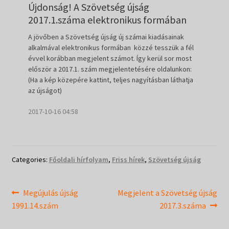
Újdonság! A Szövetség újság
2017.1.száma elektronikus formában
A jövőben a Szövetség újság új számai kiadásainak
alkalmával elektronikus formában közzé tesszük a fél
évvel korábban megjelent számot. Így kerül sor most
először a 2017.1. szám megjelentetésére oldalunkon:
(Ha a kép közepére kattint, teljes nagyításban láthatja
az újságot)
2017-10-16 04:58
Categories:
Főoldali hírfolyam
,
Friss hírek
,
Szövetség újság
Bejegyzés
Previous
Next
Megújulás újság
Megjelent a Szövetség újság
post:
post:
1991.14.szám
2017.3.száma
navigáció