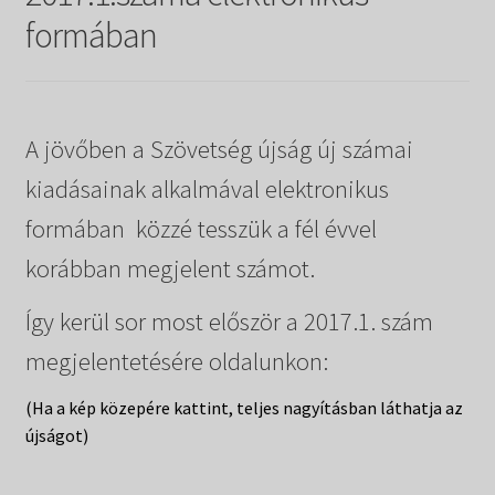
Táborok
child
formában
menu
Expand
Csendesnapok
child
menu
A jövőben a Szövetség újság új számai
kiadásainak alkalmával elektronikus
formában közzé tesszük a fél évvel
korábban megjelent számot.
Így kerül sor most először a 2017.1. szám
megjelentetésére oldalunkon:
(Ha a kép közepére kattint, teljes nagyításban láthatja az
újságot)