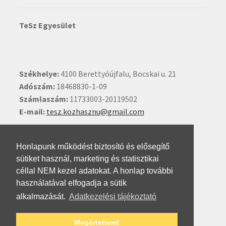
TeSz Egyesület
Székhelye:
4100 Berettyóújfalu, Bocskai u. 21
Adószám:
18468830-1-09
Számlaszám:
11733003-20119502
E-mail:
tesz.kozhasznu@gmail.com
Ide kattintva írhat nekünk.
Honlapunk működést biztosító és elősegítő
sütiket használ, marketing és statisztikai
céllal NEM kezel adatokat. A honlap további
használatával elfogadja a sütik
alkalmazását.
Adatkezelési tájékoztató
© Testvéri Szövetség 2026
Megértettem!