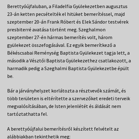
Berettyóújfaluban, a Filadelfia Gyülekezetben augusztus
23-án ketten pecsételték el hitüket bemerítéssel, majd
szeptember 20-án Frank Róbert és Elek Sándor testvérek
presbiterré avatása történt meg. Szeghalmon
szeptember 27-én hármas bemerítés volt, három
gyülekezet összefogásával. Ez egyik bemerítkező a
Békéscsabai Reménység Baptista Gyülekezet tagja lett, a
második a Vésztői Baptista Gyülekezethez csatlakozott, a
harmadik pedig a Szeghalmi Baptista Gyülekezetbe épült
be.
Bár a járványhelyzet korlátozta a résztvevők számát, és
több területen is eltérítette a szervezőket eredeti terveik
megvalósításában, de Isten jelenlétét és áldását nem
tartóztathatta fel.
A berettyóújfalui bemerítésről készített felvételt az
alábbiakban tekinthetik meg: