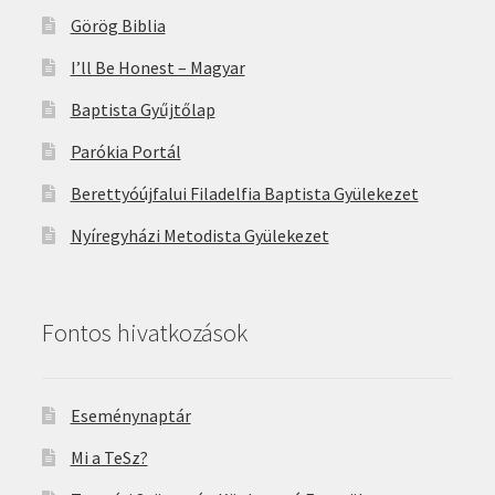
Görög Biblia
I’ll Be Honest – Magyar
Baptista Gyűjtőlap
Parókia Portál
Berettyóújfalui Filadelfia Baptista Gyülekezet
Nyíregyházi Metodista Gyülekezet
Fontos hivatkozások
Eseménynaptár
Mi a TeSz?