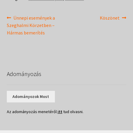
Bejegyzés
Previous
Next
Ünnepi események a
Köszönet
post:
post:
Szeghalmi Körzetben –
navigáció
Hármas bemerítés
Adományozás
Adományozok Most
Az adományozás menetéről
itt
tud olvasni.