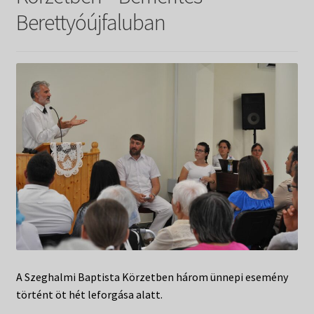
Táborok
child
Berettyóújfaluban
menu
Expand
Csendesnapok
child
menu
A Szeghalmi Baptista Körzetben három ünnepi esemény
történt öt hét leforgása alatt.