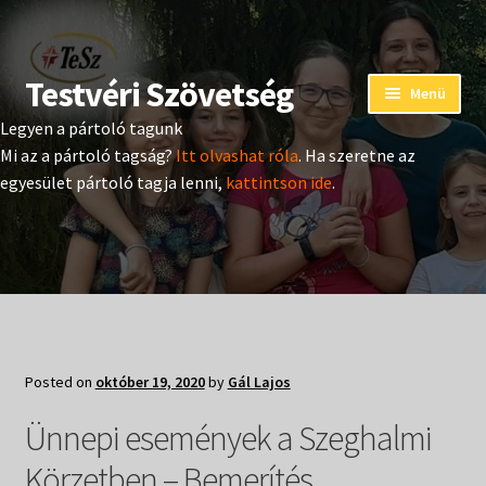
Testvéri Szövetség
Ugrás
Kilépés
Menü
a
a
Legyen a pártoló tagunk
navigációhoz
tartalomba
Eseménynaptár
Mi az a pártoló tagság?
Itt olvashat róla
. Ha szeretne az
egyesület pártoló tagja lenni,
kattintson ide
.
Adományozás
Pártoló tag belépés
Expand
Hangtár
child
menu
Expand
Hírek
Posted on
október 19, 2020
by
Gál Lajos
child
menu
Expand
Ünnepi események a Szeghalmi
Kiadványok
child
menu
Körzetben – Bemerítés
Expand