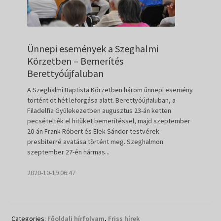
Ünnepi események a Szeghalmi
Körzetben – Bemerítés
Berettyóújfaluban
A Szeghalmi Baptista Körzetben három ünnepi esemény
történt öt hét leforgása alatt. Berettyóújfaluban, a
Filadelfia Gyülekezetben augusztus 23-án ketten
pecsételték el hitüket bemerítéssel, majd szeptember
20-án Frank Róbert és Elek Sándor testvérek
presbiterré avatása történt meg. Szeghalmon
szeptember 27-én hármas...
2020-10-19 06:47
Categories:
Főoldali hírfolyam
,
Friss hírek