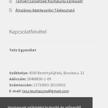
Testvéri Szövetség Közhasznú Egyesület
Általános Adatkezelési Tájékoztató
Kapcsolatfelvétel
TeSz Egyesület
Székhelye:
4100 Berettyóújfalu, Bocskai u. 21
Adószám:
18468830-1-09
Számlaszám:
11733003-20119502
E-mail:
tesz.kozhasznu@gmail.com
Ide kattintva írhat nekünk.
Honlapunk működést biztosító és elősegítő