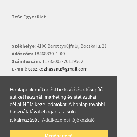
TeSz Egyesület
Székhelye:
4100 Berettyóújfalu, Bocskai u. 21
Adószám:
18468830-1-09
Számlaszám:
11733003-20119502
E-mail:
tesz.kozhasznu@gmail.com
Ide kattintva írhat nekünk.
Honlapunk működést biztosító és elősegítő
sütiket használ, marketing és statisztikai
céllal NEM kezel adatokat. A honlap további
használatával elfogadja a sütik
alkalmazását.
Adatkezelési tájékoztató
© Testvéri Szövetség 2026
Megértettem!