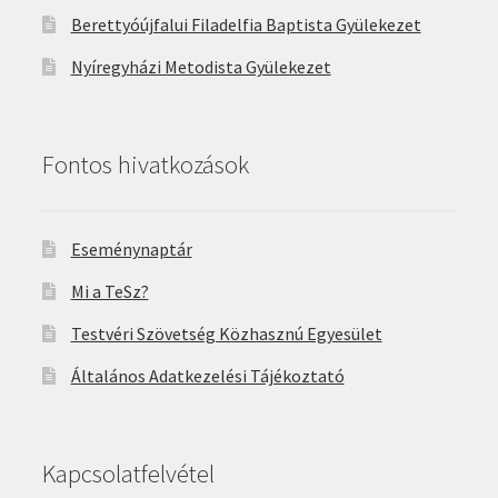
Berettyóújfalui Filadelfia Baptista Gyülekezet
Nyíregyházi Metodista Gyülekezet
Fontos hivatkozások
Eseménynaptár
Mi a TeSz?
Testvéri Szövetség Közhasznú Egyesület
Általános Adatkezelési Tájékoztató
Kapcsolatfelvétel