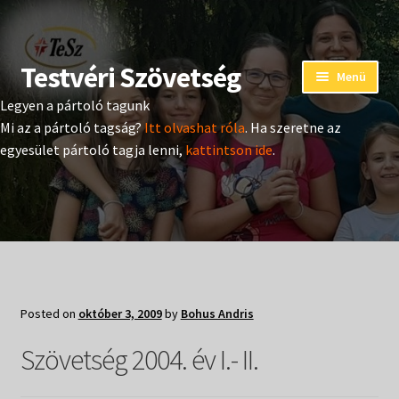
Testvéri Szövetség
Ugrás
Kilépés
Menü
a
a
Legyen a pártoló tagunk
navigációhoz
tartalomba
Eseménynaptár
Mi az a pártoló tagság?
Itt olvashat róla
. Ha szeretne az
egyesület pártoló tagja lenni,
kattintson ide
.
Adományozás
Pártoló tag belépés
Expand
Hangtár
child
menu
Expand
Hírek
Posted on
október 3, 2009
by
Bohus Andris
child
menu
Expand
Szövetség 2004. év I.- II.
Kiadványok
child
menu
Expand