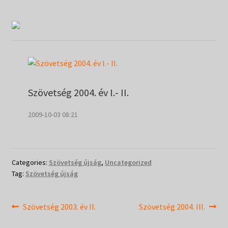
Táborok
child
menu
Expand
Csendesnapok
child
menu
Szövetség 2004. év I.- II.
2009-10-03 08:21
Categories:
Szövetség újság
,
Uncategorized
Tag:
Szövetség újság
Bejegyzés
Previous
Next
Szövetség 2003. év II.
Szövetség 2004. III.
post:
post: