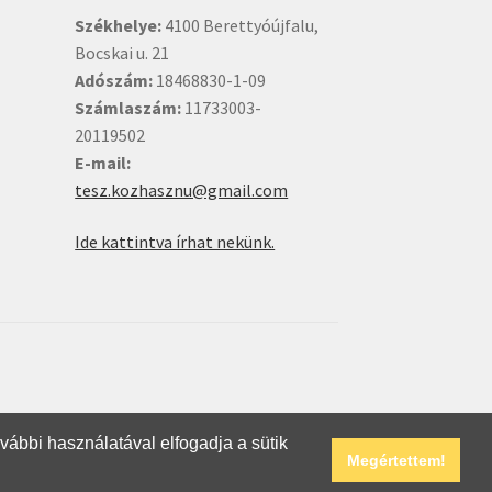
Székhelye:
4100 Berettyóújfalu,
Bocskai u. 21
Adószám:
18468830-1-09
Számlaszám:
11733003-
20119502
E-mail:
tesz.kozhasznu@gmail.com
Ide kattintva írhat nekünk.
ovábbi használatával elfogadja a sütik
Megértettem!