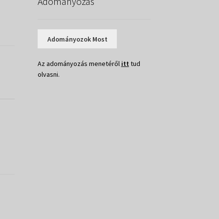
Adományozás
Adományozok Most
Az adományozás menetéről
itt
tud
olvasni.