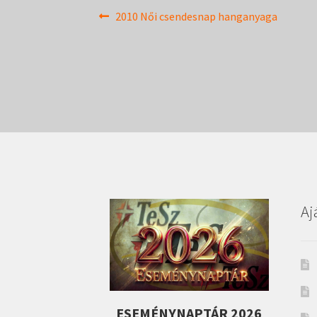
Bejegyzés
Previous
2010 Női csendesnap hanganyaga
post:
navigáció
Aj
ESEMÉNYNAPTÁR 2026