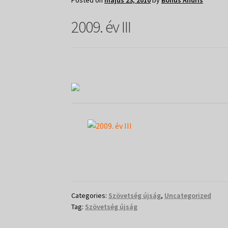
Posted on
május 23, 2010
by
Bohus Andris
2009. év III
Categories:
Szövetség újság
,
Uncategorized
Tag:
Szövetség újság