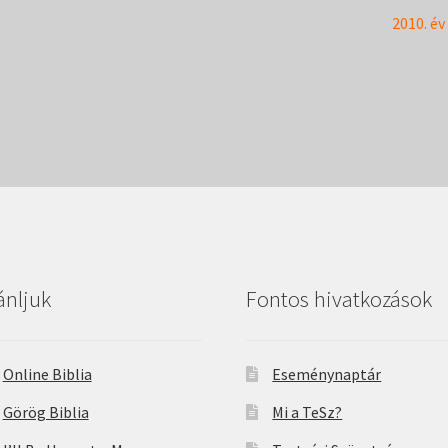
Next
2010. év 
post:
ánljuk
Fontos hivatkozások
Online Biblia
Eseménynaptár
Görög Biblia
Mi a TeSz?