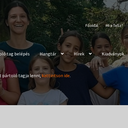
Főoldal
Mi a TeSz?
oló tag belépés
Hangtár
Hírek
Kiadványok
t pártoló tagja lenni,
kattintson ide
.