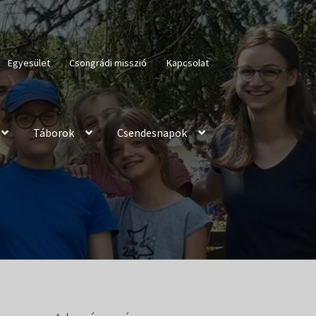
Egyesület
Csongrádi misszió
Kapcsolat
Táborok
Csendesnapok