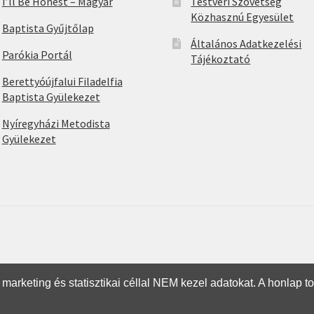
I’ll Be Honest – Magyar
Testvéri Szövetség
Közhasznú Egyesület
Baptista Gyűjtőlap
Általános Adatkezelési
Parókia Portál
Tájékoztató
Berettyóújfalui Filadelfia
Baptista Gyülekezet
Nyíregyházi Metodista
Gyülekezet
marketing és statisztikai céllal NEM kezel adatokat. A honlap t