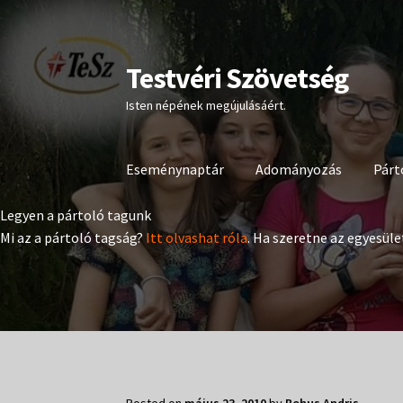
Testvéri Szövetség
Ugrás
Kilépés
a
a
Isten népének megújulásáért.
navigációhoz
tartalomba
Eseménynaptár
Adományozás
Párt
Legyen a pártoló tagunk
Mi az a pártoló tagság?
Itt olvashat róla
. Ha szeretne az egyesüle