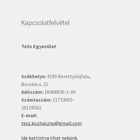
Kapcsolatfelvétel
TeSz Egyesület
Székhelye:
4100 Berettyóújfalu,
Bocskai u. 21
Adószám:
18468830-1-09
Számlaszám:
11733003-
20119502
E-mail:
tesz.kozhasznu@gmail.com
Ide kattintva írhat nekünk.