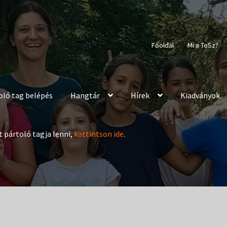
Főoldal
Mi a TeSz?
oló tag belépés
Hangtár
Hírek
Kiadványok
t pártoló tagja lenni,
kattintson ide
.