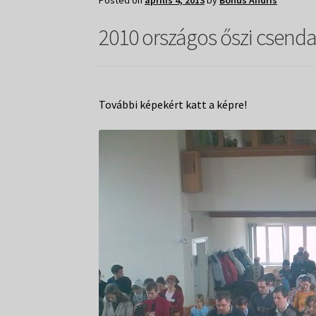
Posted on
április 4, 2013
by
Bohus Andris
2010 országos őszi csend
További képekért katt a képre!