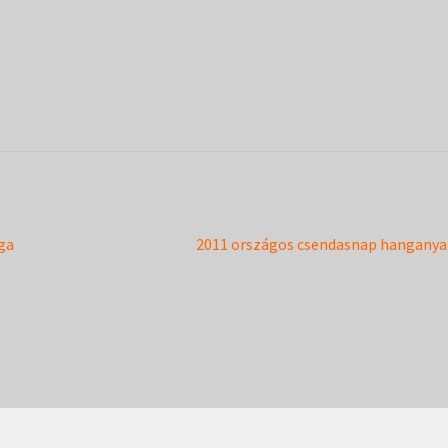
Next
ga
2011 országos csendasnap hangany
post: