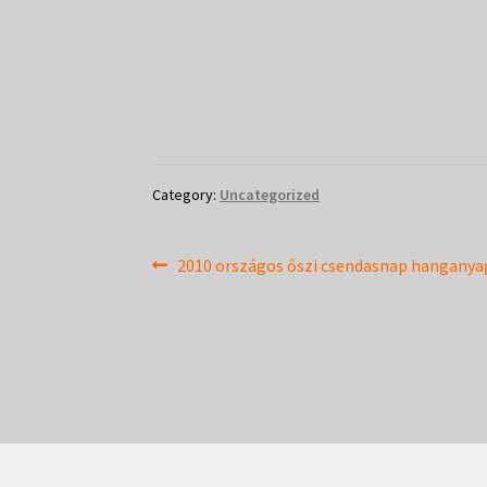
Category:
Uncategorized
Bejegyzés
Previous
2010 országos őszi csendasnap hanganya
post:
navigáció