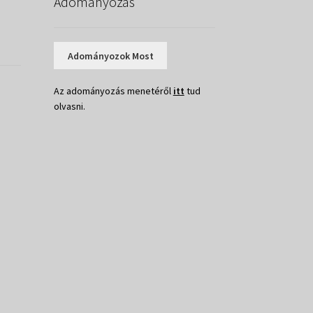
Adományozás
Adományozok Most
Az adományozás menetéről
itt
tud
olvasni.