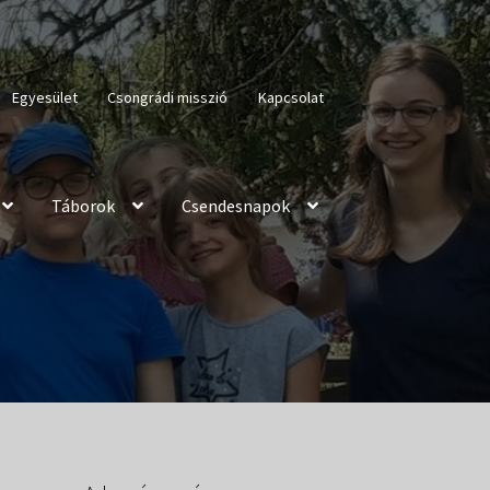
Egyesület
Csongrádi misszió
Kapcsolat
Táborok
Csendesnapok