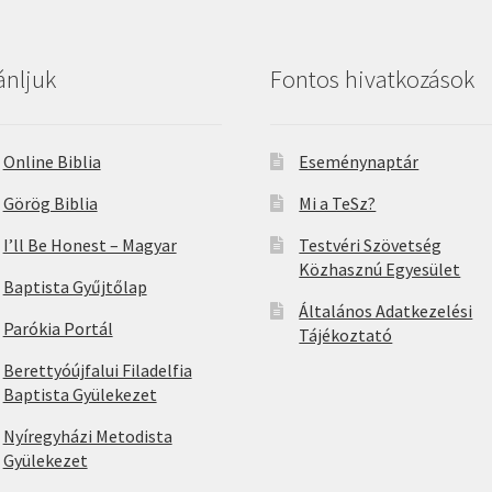
ánljuk
Fontos hivatkozások
Online Biblia
Eseménynaptár
Görög Biblia
Mi a TeSz?
I’ll Be Honest – Magyar
Testvéri Szövetség
Közhasznú Egyesület
Baptista Gyűjtőlap
Általános Adatkezelési
Parókia Portál
Tájékoztató
Berettyóújfalui Filadelfia
Baptista Gyülekezet
Nyíregyházi Metodista
Gyülekezet