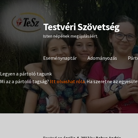
Testvéri Szövetség
Ugrás
Kilépés
a
a
Isten népének megújulásáért.
navigációhoz
tartalomba
Eseménynaptár
Adományozás
Párt
Legyen a pártoló tagunk
Mi az a pártoló tagság?
Itt olvashat róla
. Ha szeretne az egyesüle