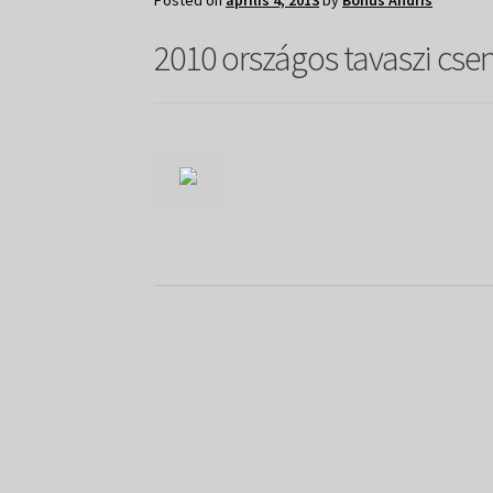
Posted on
április 4, 2013
by
Bohus Andris
2010 országos tavaszi c