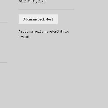
Adományozás
Adományozok Most
Az adományozás menetéről
itt
tud
olvasni.