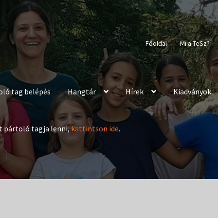
Főoldal
Mi a TeSz?
oló tag belépés
Hangtár
Hírek
Kiadványok
t pártoló tagja lenni,
kattintson ide
.