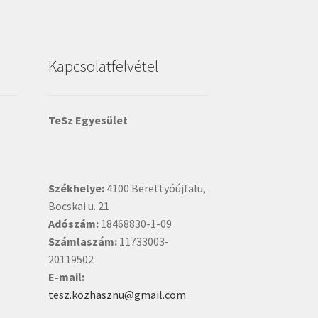
Kapcsolatfelvétel
TeSz Egyesület
Székhelye:
4100 Berettyóújfalu,
Bocskai u. 21
Adószám:
18468830-1-09
Számlaszám:
11733003-
20119502
E-mail:
tesz.kozhasznu@gmail.com