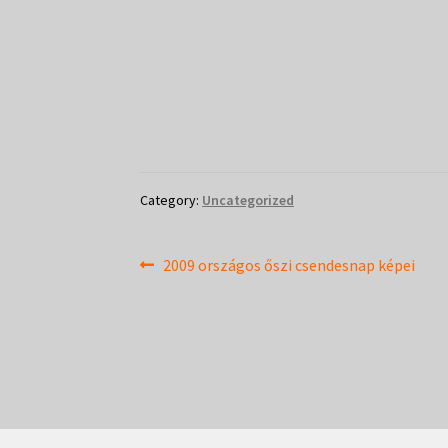
Category:
Uncategorized
Bejegyzés
Previous
2009 országos őszi csendesnap képei
post:
navigáció