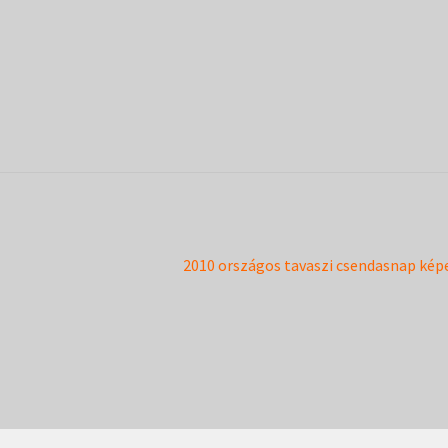
Next
2010 országos tavaszi csendasnap kép
post: