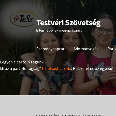
Testvéri Szövetség
Ugrás
Kilépés
a
a
Isten népének megújulásáért.
navigációhoz
tartalomba
Eseménynaptár
Adományozás
Párt
Legyen a pártoló tagunk
Mi az a pártoló tagság?
Itt olvashat róla
. Ha szeretne az egyesüle