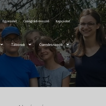
Egyesület
Csongrádi misszió
Kapcsolat
Táborok
Csendesnapok