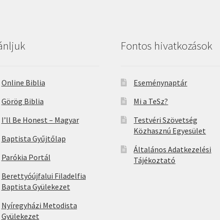
ánljuk
Fontos hivatkozások
Online Biblia
Eseménynaptár
Görög Biblia
Mi a TeSz?
I’ll Be Honest – Magyar
Testvéri Szövetség
Közhasznú Egyesület
Baptista Gyűjtőlap
Általános Adatkezelési
Parókia Portál
Tájékoztató
Berettyóújfalui Filadelfia
Baptista Gyülekezet
Nyíregyházi Metodista
Gyülekezet