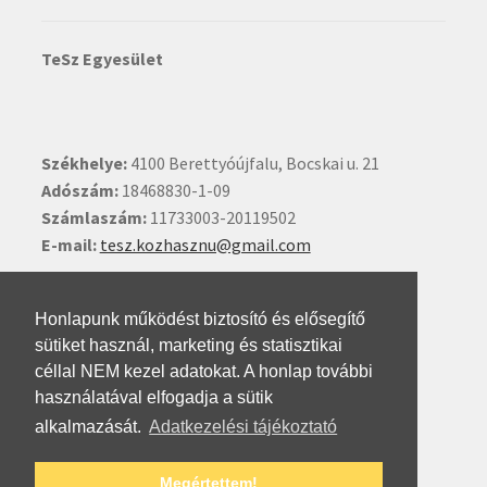
TeSz Egyesület
Székhelye:
4100 Berettyóújfalu, Bocskai u. 21
Adószám:
18468830-1-09
Számlaszám:
11733003-20119502
E-mail:
tesz.kozhasznu@gmail.com
Ide kattintva írhat nekünk.
Honlapunk működést biztosító és elősegítő
sütiket használ, marketing és statisztikai
céllal NEM kezel adatokat. A honlap további
használatával elfogadja a sütik
alkalmazását.
Adatkezelési tájékoztató
© Testvéri Szövetség 2026
Megértettem!