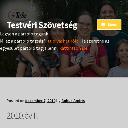
Testvéri Szövetség
Ugrás
Kilépés
Menü
a
a
Legyen a pártoló tagunk
navigációhoz
tartalomba
Eseménynaptár
Mi az a pártoló tagság?
Itt olvashat róla
. Ha szeretne az
egyesület pártoló tagja lenni,
kattintson ide
.
Adományozás
Pártoló tag belépés
Expand
Hangtár
child
menu
Expand
Hírek
Posted on
december 7, 2010
by
Bohus Andris
child
menu
Expand
2010.év II.
Kiadványok
child
menu
Expand