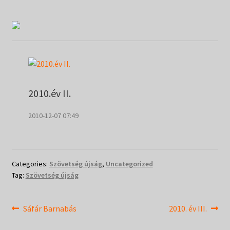
Táborok
child
menu
Expand
Csendesnapok
child
menu
2010.év II.
2010-12-07 07:49
Categories:
Szövetség újság
,
Uncategorized
Tag:
Szövetség újság
Bejegyzés
Previous
Next
Sáfár Barnabás
2010. év III.
post:
post: