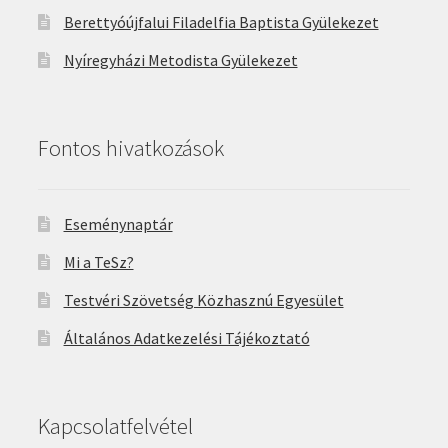
Berettyóújfalui Filadelfia Baptista Gyülekezet
Nyíregyházi Metodista Gyülekezet
Fontos hivatkozások
Eseménynaptár
Mi a TeSz?
Testvéri Szövetség Közhasznú Egyesület
Általános Adatkezelési Tájékoztató
Kapcsolatfelvétel