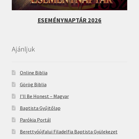
ESEMÉNYNAPTÁR 2026
Ajánljuk
Online Biblia
Görög Biblia
I’ll Be Honest – Magyar
Baptista Gyűjtőlap
Parókia Portál
Berettyóújfalui Filadelfia Baptista Gyülekezet