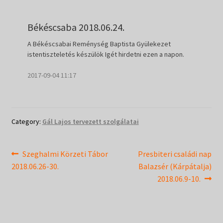
Békéscsaba 2018.06.24.
A Békéscsabai Reménység Baptista Gyülekezet
istentiszteletés készülök Igét hirdetni ezen a napon.
2017-09-04 11:17
Category:
Gál Lajos tervezett szolgálatai
Bejegyzés
Previous
Next
Szeghalmi Körzeti Tábor
Presbiteri családi nap
post:
post:
2018.06.26-30.
Balazsér (Kárpátalja)
navigáció
2018.06.9-10.