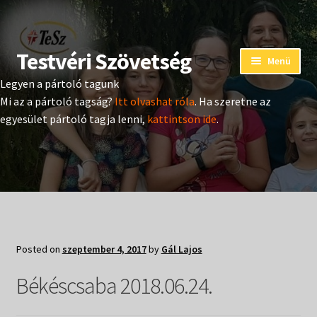
Testvéri Szövetség
Ugrás
Kilépés
Menü
a
a
Legyen a pártoló tagunk
navigációhoz
tartalomba
Eseménynaptár
Mi az a pártoló tagság?
Itt olvashat róla
. Ha szeretne az
egyesület pártoló tagja lenni,
kattintson ide
.
Adományozás
Pártoló tag belépés
Expand
Hangtár
child
menu
Expand
Hírek
Posted on
szeptember 4, 2017
by
Gál Lajos
child
menu
Expand
Békéscsaba 2018.06.24.
Kiadványok
child
menu
Expand