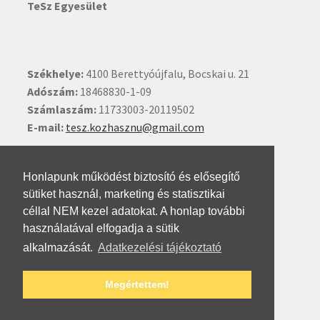
TeSz Egyesület
Székhelye:
4100 Berettyóújfalu, Bocskai u. 21
Adószám:
18468830-1-09
Számlaszám:
11733003-20119502
E-mail:
tesz.kozhasznu@gmail.com
Ide kattintva írhat nekünk.
Honlapunk működést biztosító és elősegítő
sütiket használ, marketing és statisztikai
céllal NEM kezel adatokat. A honlap további
használatával elfogadja a sütik
alkalmazását.
Adatkezelési tájékoztató
© Testvéri Szövetség 2026
Megértettem!