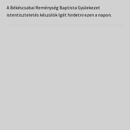
Táborok
child
A Békéscsabai Reménység Baptista Gyülekezet
menu
Expand
istentiszteletés készülök Igét hirdetni ezen a napon.
Csendesnapok
child
menu