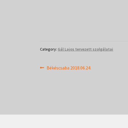
Category:
Gál Lajos tervezett szolgálatai
Bejegyzés
Previous
Békéscsaba 2018.06.24.
post:
navigáció