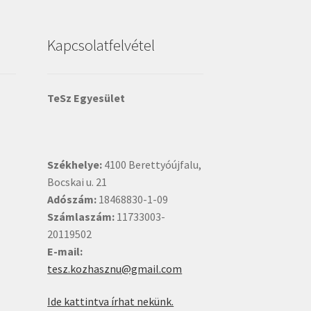
Kapcsolatfelvétel
TeSz Egyesület
Székhelye:
4100 Berettyóújfalu,
Bocskai u. 21
Adószám:
18468830-1-09
Számlaszám:
11733003-
20119502
E-mail:
tesz.kozhasznu@gmail.com
Ide kattintva írhat nekünk.