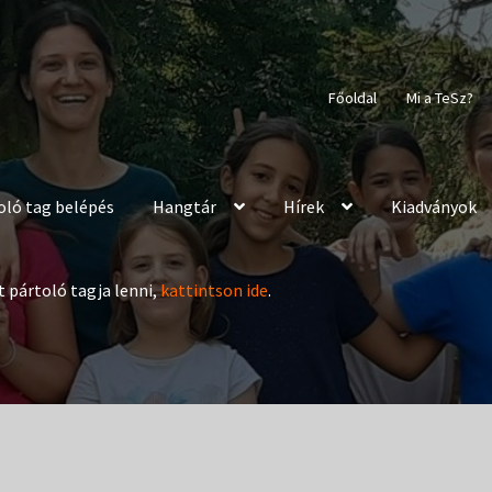
Főoldal
Mi a TeSz?
oló tag belépés
Hangtár
Hírek
Kiadványok
t pártoló tagja lenni,
kattintson ide
.