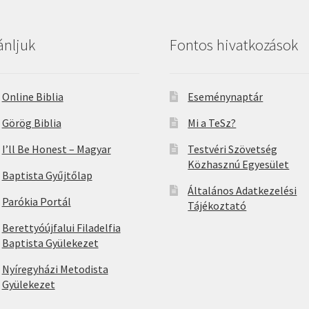
ánljuk
Fontos hivatkozások
Online Biblia
Eseménynaptár
Görög Biblia
Mi a TeSz?
I’ll Be Honest – Magyar
Testvéri Szövetség
Közhasznú Egyesület
Baptista Gyűjtőlap
Általános Adatkezelési
Parókia Portál
Tájékoztató
Berettyóújfalui Filadelfia
Baptista Gyülekezet
Nyíregyházi Metodista
Gyülekezet