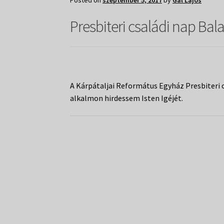
Posted on
szeptember 5, 2017
by
Gál Lajos
Presbiteri családi nap Bala
A Kárpátaljai Református Egyház Presbiteri 
alkalmon hirdessem Isten Igéjét.