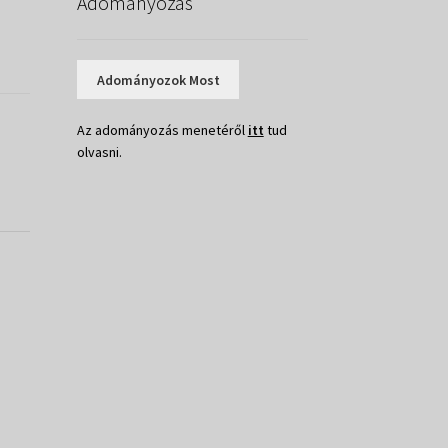
Adományozás
Adományozok Most
Az adományozás menetéről
itt
tud
olvasni.