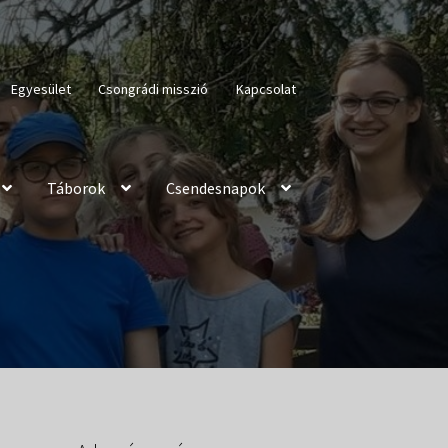
Egyesület
Csongrádi misszió
Kapcsolat
Táborok
Csendesnapok