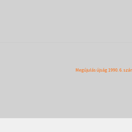
Next
Megújulás újság 1990. 6. sz
post: