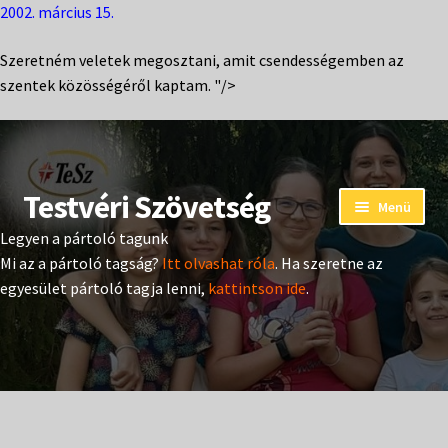
2002. március 15.
Szeretném veletek megosztani, amit csendességemben az
szentek közösségéről kaptam. "/>
Testvéri Szövetség
Ugrás
Kilépés
Menü
a
a
Legyen a pártoló tagunk
navigációhoz
tartalomba
Eseménynaptár
Mi az a pártoló tagság?
Itt olvashat róla
. Ha szeretne az
egyesület pártoló tagja lenni,
kattintson ide
.
Adományozás
Pártoló tag belépés
Expand
Hangtár
child
menu