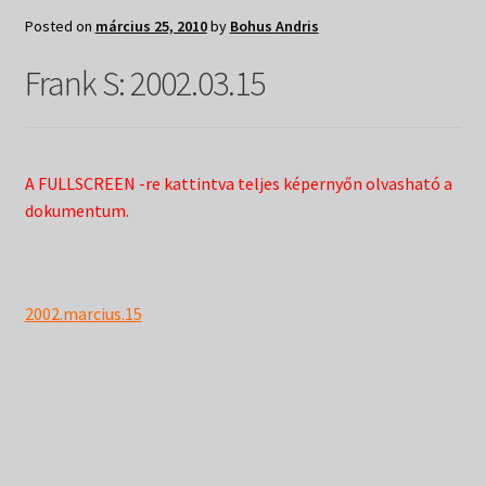
Expand
Hírek
Posted on
március 25, 2010
by
Bohus Andris
child
menu
Expand
Frank S: 2002.03.15
Kiadványok
child
menu
Expand
Táborok
child
menu
Expand
A FULLSCREEN -re kattintva teljes képernyőn olvasható a
Csendesnapok
child
dokumentum.
menu
2002.marcius.15