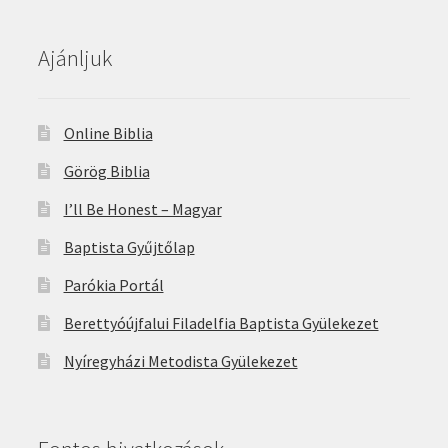
Ajánljuk
Online Biblia
Görög Biblia
I’ll Be Honest – Magyar
Baptista Gyűjtőlap
Parókia Portál
Berettyóújfalui Filadelfia Baptista Gyülekezet
Nyíregyházi Metodista Gyülekezet