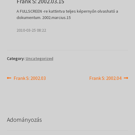
Frank S: 2002.03.15
A FULLSCREEN -re kattintva teljes képernyőn olvasható a
dokumentum. 2002.marcius.15
2010-03-25 08:22
Category:
Uncategorized
Bejegyzés
Previous
Next
Frank S: 2002.03
Frank S: 2002.04
post:
post:
navigáció
Adományozás