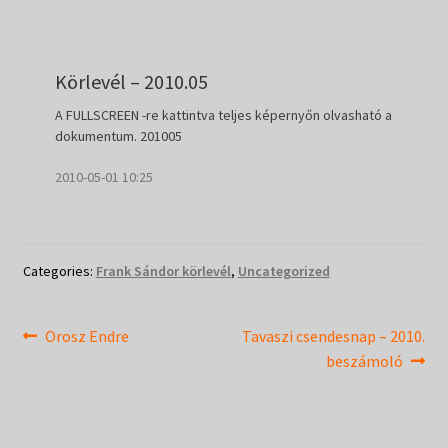
Körlevél – 2010.05
A FULLSCREEN -re kattintva teljes képernyőn olvasható a
dokumentum. 201005
2010-05-01 10:25
Categories:
Frank Sándor körlevél
,
Uncategorized
Bejegyzés
Previous
Next
Orosz Endre
Tavaszi csendesnap – 2010.
post:
post:
beszámoló
navigáció