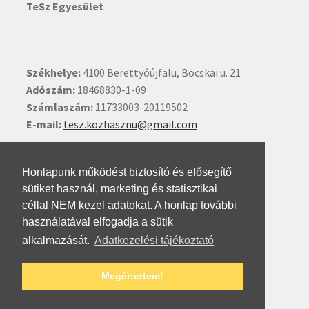
TeSz Egyesület
Székhelye:
4100 Berettyóújfalu, Bocskai u. 21
Adószám:
18468830-1-09
Számlaszám:
11733003-20119502
E-mail:
tesz.kozhasznu@gmail.com
Ide kattintva írhat nekünk.
Honlapunk működést biztosító és elősegítő
sütiket használ, marketing és statisztikai
céllal NEM kezel adatokat. A honlap további
használatával elfogadja a sütik
alkalmazását.
Adatkezelési tájékoztató
© Testvéri Szövetség 2026
Megértettem!