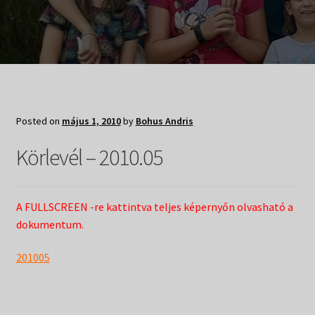
Adományozás
Pártoló tag belépés
Expand
Hangtár
child
menu
Expand
Hírek
Posted on
május 1, 2010
by
Bohus Andris
child
menu
Expand
Körlevél – 2010.05
Kiadványok
child
menu
Expand
Táborok
child
A FULLSCREEN -re kattintva teljes képernyőn olvasható a
menu
Expand
dokumentum.
Csendesnapok
child
menu
201005