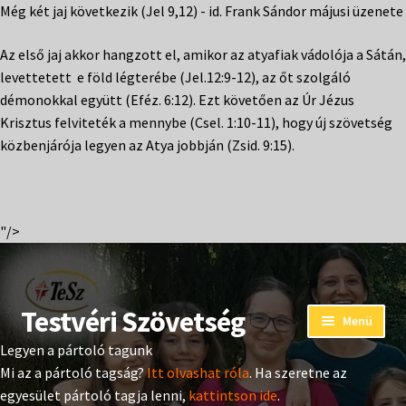
Még két jaj következik (Jel 9,12) - id. Frank Sándor májusi üzenete
Az első jaj akkor hangzott el, amikor az atyafiak vádolója a Sátán,
levettetett e föld légterébe (Jel.12:9-12), az őt szolgáló
démonokkal együtt (Eféz. 6:12). Ezt követően az Úr Jézus
Krisztus felviteték a mennybe (Csel. 1:10-11), hogy új szövetség
közbenjárója legyen az Atya jobbján (Zsid. 9:15).
"/>
Testvéri Szövetség
Ugrás
Kilépés
Menü
a
a
Legyen a pártoló tagunk
navigációhoz
tartalomba
Eseménynaptár
Mi az a pártoló tagság?
Itt olvashat róla
. Ha szeretne az
egyesület pártoló tagja lenni,
kattintson ide
.