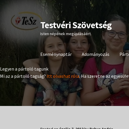
Testvéri Szövetség
Ugrás
Kilépés
a
a
Isten népének megújulásáért.
navigációhoz
tartalomba
Eseménynaptár
Adományozás
Párt
Legyen a pártoló tagunk
Mi az a pártoló tagság?
Itt olvashat róla
. Ha szeretne az egyesüle