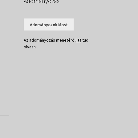
Adományozás
Adományozok Most
Az adományozás menetéről
itt
tud
olvasni.