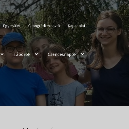
Egyesület
Csongrádi misszió
Kapcsolat
Táborok
Csendesnapok