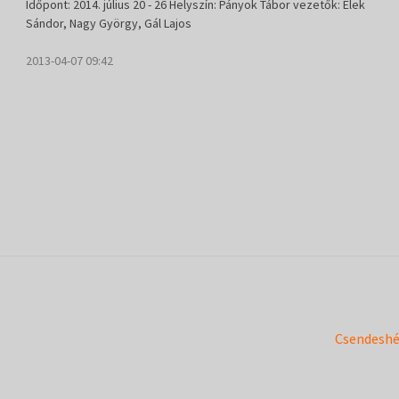
Időpont: 2014. július 20 - 26 Helyszín: Pányok Tábor vezetők: Elek
Sándor, Nagy György, Gál Lajos
2013-04-07 09:42
Next
Csendeshé
post: