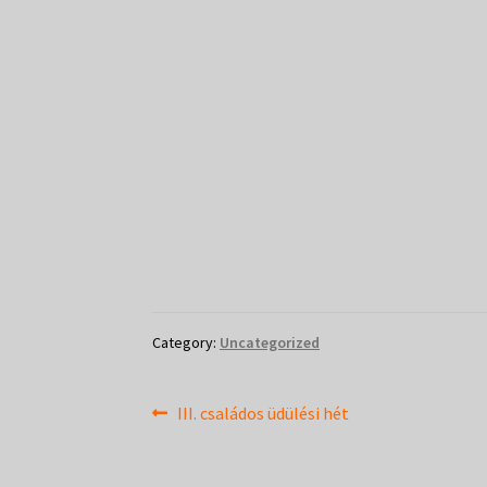
Category:
Uncategorized
Bejegyzés
Previous
III. családos üdülési hét
post:
navigáció