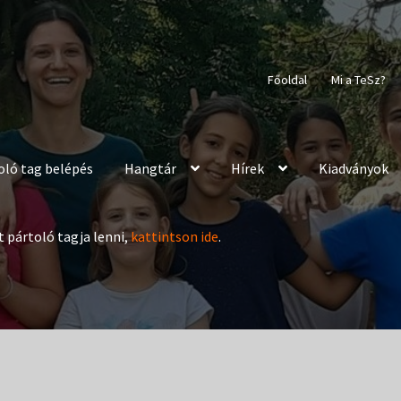
Főoldal
Mi a TeSz?
oló tag belépés
Hangtár
Hírek
Kiadványok
t pártoló tagja lenni,
kattintson ide
.