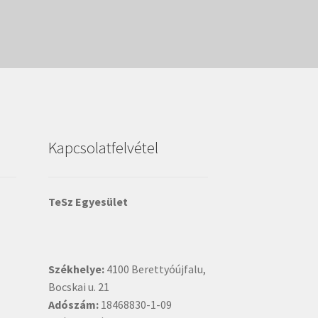
Kapcsolatfelvétel
TeSz Egyesület
Székhelye:
4100 Berettyóújfalu,
Bocskai u. 21
Adószám:
18468830-1-09