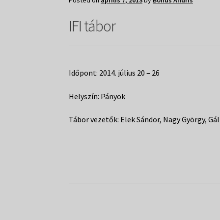
Posted on
április 7, 2013
by
Bohus Andris
IFI tábor
Időpont: 2014. július 20 – 26
Helyszín: Pányok
Tábor vezetők: Elek Sándor, Nagy György, Gál