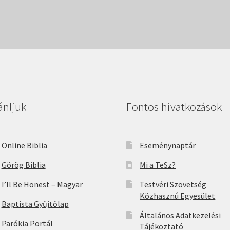
ánljuk
Fontos hivatkozások
Online Biblia
Eseménynaptár
Görög Biblia
Mi a TeSz?
I’ll Be Honest – Magyar
Testvéri Szövetség
Közhasznú Egyesület
Baptista Gyűjtőlap
Általános Adatkezelési
Parókia Portál
Tájékoztató